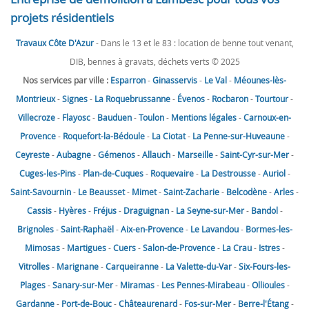
projets résidentiels
Travaux Côte D'Azur
- Dans le 13 et le 83 : location de benne tout venant,
DIB, bennes à gravats, déchets verts © 2025
Nos services par ville :
Esparron
-
Ginasservis
-
Le Val
-
Méounes-lès-
Montrieux
-
Signes
-
La Roquebrussanne
-
Évenos
-
Rocbaron
-
Tourtour
-
Villecroze
-
Flayosc
-
Bauduen
-
Toulon
-
Mentions légales
-
Carnoux-en-
Provence
-
Roquefort-la-Bédoule
-
La Ciotat
-
La Penne-sur-Huveaune
-
Ceyreste
-
Aubagne
-
Gémenos
-
Allauch
-
Marseille
-
Saint-Cyr-sur-Mer
-
Cuges-les-Pins
-
Plan-de-Cuques
-
Roquevaire
-
La Destrousse
-
Auriol
-
Saint-Savournin
-
Le Beausset
-
Mimet
-
Saint-Zacharie
-
Belcodène
-
Arles
-
Cassis
-
Hyères
-
Fréjus
-
Draguignan
-
La Seyne-sur-Mer
-
Bandol
-
Brignoles
-
Saint-Raphaël
-
Aix-en-Provence
-
Le Lavandou
-
Bormes-les-
Mimosas
-
Martigues
-
Cuers
-
Salon-de-Provence
-
La Crau
-
Istres
-
Vitrolles
-
Marignane
-
Carqueiranne
-
La Valette-du-Var
-
Six-Fours-les-
Plages
-
Sanary-sur-Mer
-
Miramas
-
Les Pennes-Mirabeau
-
Ollioules
-
Gardanne
-
Port-de-Bouc
-
Châteaurenard
-
Fos-sur-Mer
-
Berre-l'Étang
-