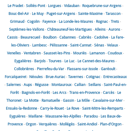
Le Pradet
-
Solliès-Pont
-
Lorgues
-
Vidauban
-
Roquebrune-sur-Argens
-
Bouc-Bel-Air
-
Le Muy
-
Puget-sur-Argens
-
Sainte-Maxime
-
Tarascon
-
Grimaud
-
Cogolin
-
Fayence
-
La Londe-les-Maures
-
Rognac
-
Trets
-
Septèmes-les-Vallons
-
Châteauneuf-les-Martigues
-
Alleins
-
Aurons
-
Cassis
-
Beaurecueil
-
Boulbon
-
Cabannes
-
Cabriès
-
Cadolive
-
La Fare-
les-Oliviers
-
Lambesc
-
Pélissanne
-
Saint-Cannat
-
Sénas
-
Velaux
-
Venelles
-
Ventabren
-
Sausset-les-Pins
-
Mouriès
-
Lamanon
-
Coudoux
-
Eygalières
-
Barjols
-
Tourves
-
Le Luc
-
Le Cannet-des-Maures
-
Collobrières
-
Pierrefeu-du-Var
-
Flassans-sur-Issole
-
Garéoult
-
Forcalqueiret
-
Néoules
-
Brue-Auriac
-
Tavernes
-
Cotignac
-
Entrecasteaux
-
Salernes
-
Aups
-
Régusse
-
Montauroux
-
Callian
-
Seillans
-
Saint-Paul-en-
Forêt
-
Bagnols-en-Forêt
-
Les Arcs
-
Trans-en-Provence
-
Carcès
-
Le
Thoronet
-
La Motte
-
Ramatuelle
-
Gassin
-
La Môle
-
Cavalaire-sur-Mer
-
Ensuès-la-Redonne
-
Carry-le-Rouet
-
Le Rove
-
Saint-Mitre-les-Remparts
-
Eyguières
-
Maillane
-
Maussane-les-Alpilles
-
Paradou
-
Les Baux-de-
Provence
-
Orgon
-
Verquières
-
Mollégès
-
Saint-Andiol
-
Plan-d'Orgon
-