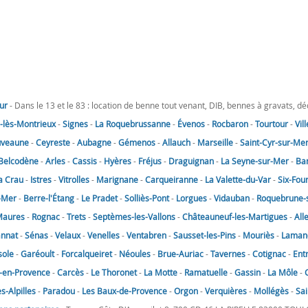
ur
- Dans le 13 et le 83 : location de benne tout venant, DIB, bennes à gravats, d
lès-Montrieux
-
Signes
-
La Roquebrussanne
-
Évenos
-
Rocbaron
-
Tourtour
-
Vil
uveaune
-
Ceyreste
-
Aubagne
-
Gémenos
-
Allauch
-
Marseille
-
Saint-Cyr-sur-Me
Belcodène
-
Arles
-
Cassis
-
Hyères
-
Fréjus
-
Draguignan
-
La Seyne-sur-Mer
-
Ba
a Crau
-
Istres
-
Vitrolles
-
Marignane
-
Carqueiranne
-
La Valette-du-Var
-
Six-Fou
-Mer
-
Berre-l'Étang
-
Le Pradet
-
Solliès-Pont
-
Lorgues
-
Vidauban
-
Roquebrune-
Maures
-
Rognac
-
Trets
-
Septèmes-les-Vallons
-
Châteauneuf-les-Martigues
-
All
annat
-
Sénas
-
Velaux
-
Venelles
-
Ventabren
-
Sausset-les-Pins
-
Mouriès
-
Laman
sole
-
Garéoult
-
Forcalqueiret
-
Néoules
-
Brue-Auriac
-
Tavernes
-
Cotignac
-
Ent
-en-Provence
-
Carcès
-
Le Thoronet
-
La Motte
-
Ramatuelle
-
Gassin
-
La Môle
-
-Alpilles
-
Paradou
-
Les Baux-de-Provence
-
Orgon
-
Verquières
-
Mollégès
-
Sai