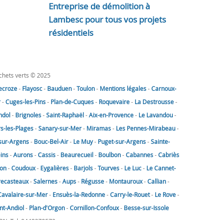
Entreprise de démolition à
Lambesc pour tous vos projets
résidentiels
échets verts © 2025
lecroze
-
Flayosc
-
Bauduen
-
Toulon
-
Mentions légales
-
Carnoux-
r
-
Cuges-les-Pins
-
Plan-de-Cuques
-
Roquevaire
-
La Destrousse
-
ndol
-
Brignoles
-
Saint-Raphaël
-
Aix-en-Provence
-
Le Lavandou
-
rs-les-Plages
-
Sanary-sur-Mer
-
Miramas
-
Les Pennes-Mirabeau
-
sur-Argens
-
Bouc-Bel-Air
-
Le Muy
-
Puget-sur-Argens
-
Sainte-
eins
-
Aurons
-
Cassis
-
Beaurecueil
-
Boulbon
-
Cabannes
-
Cabriès
on
-
Coudoux
-
Eygalières
-
Barjols
-
Tourves
-
Le Luc
-
Le Cannet-
recasteaux
-
Salernes
-
Aups
-
Régusse
-
Montauroux
-
Callian
-
Cavalaire-sur-Mer
-
Ensuès-la-Redonne
-
Carry-le-Rouet
-
Le Rove
-
nt-Andiol
-
Plan-d'Orgon
-
Cornillon-Confoux
-
Besse-sur-Issole