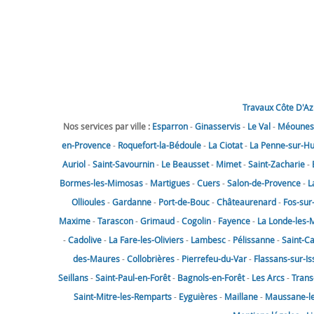
Travaux Côte D'Az
Nos services par ville :
Esparron
-
Ginasservis
-
Le Val
-
Méounes-
en-Provence
-
Roquefort-la-Bédoule
-
La Ciotat
-
La Penne-sur-H
Auriol
-
Saint-Savournin
-
Le Beausset
-
Mimet
-
Saint-Zacharie
-
Bormes-les-Mimosas
-
Martigues
-
Cuers
-
Salon-de-Provence
-
L
Ollioules
-
Gardanne
-
Port-de-Bouc
-
Châteaurenard
-
Fos-sur
Maxime
-
Tarascon
-
Grimaud
-
Cogolin
-
Fayence
-
La Londe-les-
-
Cadolive
-
La Fare-les-Oliviers
-
Lambesc
-
Pélissanne
-
Saint-C
des-Maures
-
Collobrières
-
Pierrefeu-du-Var
-
Flassans-sur-Is
Seillans
-
Saint-Paul-en-Forêt
-
Bagnols-en-Forêt
-
Les Arcs
-
Trans
Saint-Mitre-les-Remparts
-
Eyguières
-
Maillane
-
Maussane-les