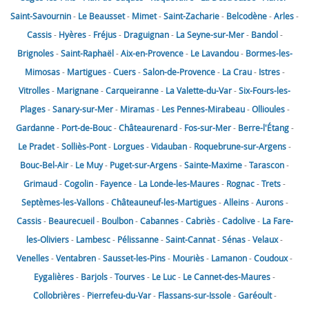
Saint-Savournin
-
Le Beausset
-
Mimet
-
Saint-Zacharie
-
Belcodène
-
Arles
-
Cassis
-
Hyères
-
Fréjus
-
Draguignan
-
La Seyne-sur-Mer
-
Bandol
-
Brignoles
-
Saint-Raphaël
-
Aix-en-Provence
-
Le Lavandou
-
Bormes-les-
Mimosas
-
Martigues
-
Cuers
-
Salon-de-Provence
-
La Crau
-
Istres
-
Vitrolles
-
Marignane
-
Carqueiranne
-
La Valette-du-Var
-
Six-Fours-les-
Plages
-
Sanary-sur-Mer
-
Miramas
-
Les Pennes-Mirabeau
-
Ollioules
-
Gardanne
-
Port-de-Bouc
-
Châteaurenard
-
Fos-sur-Mer
-
Berre-l'Étang
-
Le Pradet
-
Solliès-Pont
-
Lorgues
-
Vidauban
-
Roquebrune-sur-Argens
-
Bouc-Bel-Air
-
Le Muy
-
Puget-sur-Argens
-
Sainte-Maxime
-
Tarascon
-
Grimaud
-
Cogolin
-
Fayence
-
La Londe-les-Maures
-
Rognac
-
Trets
-
Septèmes-les-Vallons
-
Châteauneuf-les-Martigues
-
Alleins
-
Aurons
-
Cassis
-
Beaurecueil
-
Boulbon
-
Cabannes
-
Cabriès
-
Cadolive
-
La Fare-
les-Oliviers
-
Lambesc
-
Pélissanne
-
Saint-Cannat
-
Sénas
-
Velaux
-
Venelles
-
Ventabren
-
Sausset-les-Pins
-
Mouriès
-
Lamanon
-
Coudoux
-
Eygalières
-
Barjols
-
Tourves
-
Le Luc
-
Le Cannet-des-Maures
-
Collobrières
-
Pierrefeu-du-Var
-
Flassans-sur-Issole
-
Garéoult
-