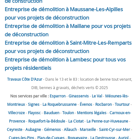
de construction
Entreprise de démolition à Maussane-Les-Alpilles
pour vos projets de déconstruction
Entreprise de démolition à Maillane pour vos projets
de déconstruction
Entreprise de démolition à Saint-Mitre-Les-Remparts
pour vos projets de déconstruction
Entreprise de démolition à Lambesc pour tous vos
projets résidentiels
Travaux Côte D'Azur
- Dans le 13 et le 83 : location de benne tout venant,
DIB, bennes à gravats, déchets verts © 2025
Nos services par ville :
Esparron
-
Ginasservis
-
Le Val
-
Méounes-lès-
Montrieux
-
Signes
-
La Roquebrussanne
-
Évenos
-
Rocbaron
-
Tourtour
-
Villecroze
-
Flayosc
-
Bauduen
-
Toulon
-
Mentions légales
-
Carnoux-en-
Provence
-
Roquefort-la-Bédoule
-
La Ciotat
-
La Penne-sur-Huveaune
-
Ceyreste
-
Aubagne
-
Gémenos
-
Allauch
-
Marseille
-
Saint-Cyr-sur-Mer
-
Cuges-les-Pins
-
Plan-de-Cuques
-
Roquevaire
-
La Destrousse
-
Auriol
-