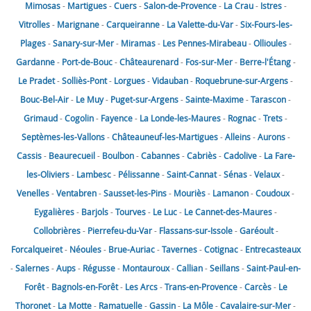
Mimosas
-
Martigues
-
Cuers
-
Salon-de-Provence
-
La Crau
-
Istres
-
Vitrolles
-
Marignane
-
Carqueiranne
-
La Valette-du-Var
-
Six-Fours-les-
Plages
-
Sanary-sur-Mer
-
Miramas
-
Les Pennes-Mirabeau
-
Ollioules
-
Gardanne
-
Port-de-Bouc
-
Châteaurenard
-
Fos-sur-Mer
-
Berre-l'Étang
-
Le Pradet
-
Solliès-Pont
-
Lorgues
-
Vidauban
-
Roquebrune-sur-Argens
-
Bouc-Bel-Air
-
Le Muy
-
Puget-sur-Argens
-
Sainte-Maxime
-
Tarascon
-
Grimaud
-
Cogolin
-
Fayence
-
La Londe-les-Maures
-
Rognac
-
Trets
-
Septèmes-les-Vallons
-
Châteauneuf-les-Martigues
-
Alleins
-
Aurons
-
Cassis
-
Beaurecueil
-
Boulbon
-
Cabannes
-
Cabriès
-
Cadolive
-
La Fare-
les-Oliviers
-
Lambesc
-
Pélissanne
-
Saint-Cannat
-
Sénas
-
Velaux
-
Venelles
-
Ventabren
-
Sausset-les-Pins
-
Mouriès
-
Lamanon
-
Coudoux
-
Eygalières
-
Barjols
-
Tourves
-
Le Luc
-
Le Cannet-des-Maures
-
Collobrières
-
Pierrefeu-du-Var
-
Flassans-sur-Issole
-
Garéoult
-
Forcalqueiret
-
Néoules
-
Brue-Auriac
-
Tavernes
-
Cotignac
-
Entrecasteaux
-
Salernes
-
Aups
-
Régusse
-
Montauroux
-
Callian
-
Seillans
-
Saint-Paul-en-
Forêt
-
Bagnols-en-Forêt
-
Les Arcs
-
Trans-en-Provence
-
Carcès
-
Le
Thoronet
-
La Motte
-
Ramatuelle
-
Gassin
-
La Môle
-
Cavalaire-sur-Mer
-