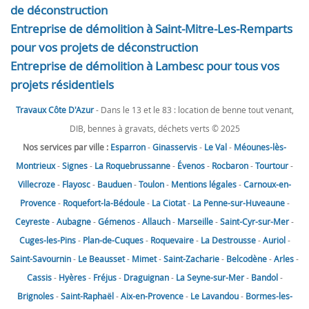
de déconstruction
Entreprise de démolition à Saint-Mitre-Les-Remparts
pour vos projets de déconstruction
Entreprise de démolition à Lambesc pour tous vos
projets résidentiels
Travaux Côte D'Azur
- Dans le 13 et le 83 : location de benne tout venant,
DIB, bennes à gravats, déchets verts © 2025
Nos services par ville :
Esparron
-
Ginasservis
-
Le Val
-
Méounes-lès-
Montrieux
-
Signes
-
La Roquebrussanne
-
Évenos
-
Rocbaron
-
Tourtour
-
Villecroze
-
Flayosc
-
Bauduen
-
Toulon
-
Mentions légales
-
Carnoux-en-
Provence
-
Roquefort-la-Bédoule
-
La Ciotat
-
La Penne-sur-Huveaune
-
Ceyreste
-
Aubagne
-
Gémenos
-
Allauch
-
Marseille
-
Saint-Cyr-sur-Mer
-
Cuges-les-Pins
-
Plan-de-Cuques
-
Roquevaire
-
La Destrousse
-
Auriol
-
Saint-Savournin
-
Le Beausset
-
Mimet
-
Saint-Zacharie
-
Belcodène
-
Arles
-
Cassis
-
Hyères
-
Fréjus
-
Draguignan
-
La Seyne-sur-Mer
-
Bandol
-
Brignoles
-
Saint-Raphaël
-
Aix-en-Provence
-
Le Lavandou
-
Bormes-les-