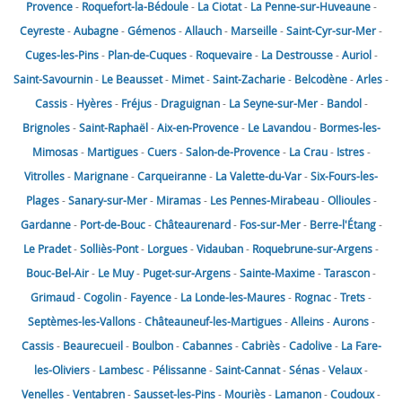
Provence
-
Roquefort-la-Bédoule
-
La Ciotat
-
La Penne-sur-Huveaune
-
Ceyreste
-
Aubagne
-
Gémenos
-
Allauch
-
Marseille
-
Saint-Cyr-sur-Mer
-
Cuges-les-Pins
-
Plan-de-Cuques
-
Roquevaire
-
La Destrousse
-
Auriol
-
Saint-Savournin
-
Le Beausset
-
Mimet
-
Saint-Zacharie
-
Belcodène
-
Arles
-
Cassis
-
Hyères
-
Fréjus
-
Draguignan
-
La Seyne-sur-Mer
-
Bandol
-
Brignoles
-
Saint-Raphaël
-
Aix-en-Provence
-
Le Lavandou
-
Bormes-les-
Mimosas
-
Martigues
-
Cuers
-
Salon-de-Provence
-
La Crau
-
Istres
-
Vitrolles
-
Marignane
-
Carqueiranne
-
La Valette-du-Var
-
Six-Fours-les-
Plages
-
Sanary-sur-Mer
-
Miramas
-
Les Pennes-Mirabeau
-
Ollioules
-
Gardanne
-
Port-de-Bouc
-
Châteaurenard
-
Fos-sur-Mer
-
Berre-l'Étang
-
Le Pradet
-
Solliès-Pont
-
Lorgues
-
Vidauban
-
Roquebrune-sur-Argens
-
Bouc-Bel-Air
-
Le Muy
-
Puget-sur-Argens
-
Sainte-Maxime
-
Tarascon
-
Grimaud
-
Cogolin
-
Fayence
-
La Londe-les-Maures
-
Rognac
-
Trets
-
Septèmes-les-Vallons
-
Châteauneuf-les-Martigues
-
Alleins
-
Aurons
-
Cassis
-
Beaurecueil
-
Boulbon
-
Cabannes
-
Cabriès
-
Cadolive
-
La Fare-
les-Oliviers
-
Lambesc
-
Pélissanne
-
Saint-Cannat
-
Sénas
-
Velaux
-
Venelles
-
Ventabren
-
Sausset-les-Pins
-
Mouriès
-
Lamanon
-
Coudoux
-