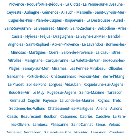
Provence
-
Roquefort-la-Bédoule
-
La Ciotat
-
La Penne-sur-Huveaune
-
Ceyreste
-
Aubagne
-
Gémenos
-
Allauch
-
Marseille
-
Saint-Cyr-sur-Mer
-
Cuges-les-Pins
-
Plan-de-Cuques
-
Roquevaire
-
La Destrousse
-
Auriol
-
Saint-Savournin
-
Le Beausset
-
Mimet
-
Saint-Zacharie
-
Belcodène
-
Arles
-
Cassis
-
Hyères
-
Fréjus
-
Draguignan
-
La Seyne-sur-Mer
-
Bandol
-
Brignoles
-
Saint-Raphaël
-
Aix-en-Provence
-
Le Lavandou
-
Bormes-les-
Mimosas
-
Martigues
-
Cuers
-
Salon-de-Provence
-
La Crau
-
Istres
-
Vitrolles
-
Marignane
-
Carqueiranne
-
La Valette-du-Var
-
Six-Fours-les-
Plages
-
Sanary-sur-Mer
-
Miramas
-
Les Pennes-Mirabeau
-
Ollioules
-
Gardanne
-
Port-de-Bouc
-
Châteaurenard
-
Fos-sur-Mer
-
Berre-l'Étang
-
Le Pradet
-
Solliès-Pont
-
Lorgues
-
Vidauban
-
Roquebrune-sur-Argens
-
Bouc-Bel-Air
-
Le Muy
-
Puget-sur-Argens
-
Sainte-Maxime
-
Tarascon
-
Grimaud
-
Cogolin
-
Fayence
-
La Londe-les-Maures
-
Rognac
-
Trets
-
Septèmes-les-Vallons
-
Châteauneuf-les-Martigues
-
Alleins
-
Aurons
-
Cassis
-
Beaurecueil
-
Boulbon
-
Cabannes
-
Cabriès
-
Cadolive
-
La Fare-
les-Oliviers
-
Lambesc
-
Pélissanne
-
Saint-Cannat
-
Sénas
-
Velaux
-
Venelles
-
Ventabren
-
Sausset-les-Pins
-
Mouriès
-
Lamanon
-
Coudoux
-