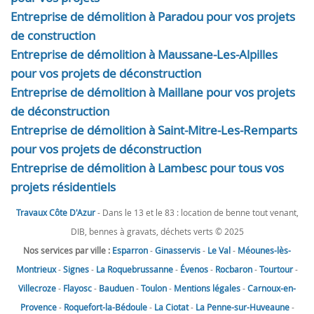
Entreprise de démolition à Paradou pour vos projets
de construction
Entreprise de démolition à Maussane-Les-Alpilles
pour vos projets de déconstruction
Entreprise de démolition à Maillane pour vos projets
de déconstruction
Entreprise de démolition à Saint-Mitre-Les-Remparts
pour vos projets de déconstruction
Entreprise de démolition à Lambesc pour tous vos
projets résidentiels
Travaux Côte D'Azur
- Dans le 13 et le 83 : location de benne tout venant,
DIB, bennes à gravats, déchets verts © 2025
Nos services par ville :
Esparron
-
Ginasservis
-
Le Val
-
Méounes-lès-
Montrieux
-
Signes
-
La Roquebrussanne
-
Évenos
-
Rocbaron
-
Tourtour
-
Villecroze
-
Flayosc
-
Bauduen
-
Toulon
-
Mentions légales
-
Carnoux-en-
Provence
-
Roquefort-la-Bédoule
-
La Ciotat
-
La Penne-sur-Huveaune
-