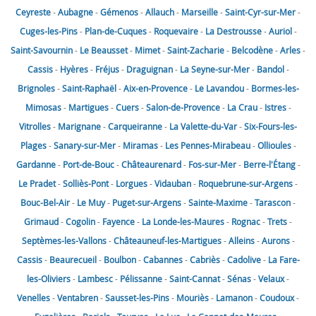
Ceyreste
-
Aubagne
-
Gémenos
-
Allauch
-
Marseille
-
Saint-Cyr-sur-Mer
-
Cuges-les-Pins
-
Plan-de-Cuques
-
Roquevaire
-
La Destrousse
-
Auriol
-
Saint-Savournin
-
Le Beausset
-
Mimet
-
Saint-Zacharie
-
Belcodène
-
Arles
-
Cassis
-
Hyères
-
Fréjus
-
Draguignan
-
La Seyne-sur-Mer
-
Bandol
-
Brignoles
-
Saint-Raphaël
-
Aix-en-Provence
-
Le Lavandou
-
Bormes-les-
Mimosas
-
Martigues
-
Cuers
-
Salon-de-Provence
-
La Crau
-
Istres
-
Vitrolles
-
Marignane
-
Carqueiranne
-
La Valette-du-Var
-
Six-Fours-les-
Plages
-
Sanary-sur-Mer
-
Miramas
-
Les Pennes-Mirabeau
-
Ollioules
-
Gardanne
-
Port-de-Bouc
-
Châteaurenard
-
Fos-sur-Mer
-
Berre-l'Étang
-
Le Pradet
-
Solliès-Pont
-
Lorgues
-
Vidauban
-
Roquebrune-sur-Argens
-
Bouc-Bel-Air
-
Le Muy
-
Puget-sur-Argens
-
Sainte-Maxime
-
Tarascon
-
Grimaud
-
Cogolin
-
Fayence
-
La Londe-les-Maures
-
Rognac
-
Trets
-
Septèmes-les-Vallons
-
Châteauneuf-les-Martigues
-
Alleins
-
Aurons
-
Cassis
-
Beaurecueil
-
Boulbon
-
Cabannes
-
Cabriès
-
Cadolive
-
La Fare-
les-Oliviers
-
Lambesc
-
Pélissanne
-
Saint-Cannat
-
Sénas
-
Velaux
-
Venelles
-
Ventabren
-
Sausset-les-Pins
-
Mouriès
-
Lamanon
-
Coudoux
-