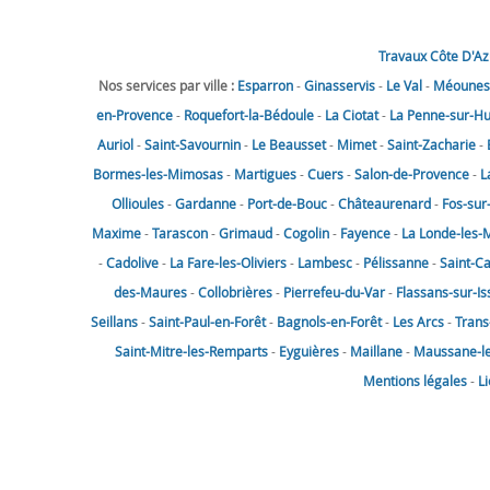
Travaux Côte D'Az
Nos services par ville :
Esparron
-
Ginasservis
-
Le Val
-
Méounes-
en-Provence
-
Roquefort-la-Bédoule
-
La Ciotat
-
La Penne-sur-H
Auriol
-
Saint-Savournin
-
Le Beausset
-
Mimet
-
Saint-Zacharie
-
Bormes-les-Mimosas
-
Martigues
-
Cuers
-
Salon-de-Provence
-
L
Ollioules
-
Gardanne
-
Port-de-Bouc
-
Châteaurenard
-
Fos-sur
Maxime
-
Tarascon
-
Grimaud
-
Cogolin
-
Fayence
-
La Londe-les-
-
Cadolive
-
La Fare-les-Oliviers
-
Lambesc
-
Pélissanne
-
Saint-C
des-Maures
-
Collobrières
-
Pierrefeu-du-Var
-
Flassans-sur-Is
Seillans
-
Saint-Paul-en-Forêt
-
Bagnols-en-Forêt
-
Les Arcs
-
Trans
Saint-Mitre-les-Remparts
-
Eyguières
-
Maillane
-
Maussane-les
Mentions légales
-
L