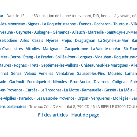
ur
- Dans le 13 et le 83 : location de benne tout venant, DIB, bennes à gravats, d
lès-Montrieux
-
Signes
-
La Roquebrussanne
-
Évenos
-
Rocbaron
-
Tourtour
-
Vil
uveaune
-
Ceyreste
-
Aubagne
-
Gémenos
-
Allauch
-
Marseille
-
Saint-Cyr-sur-Me
Belcodène
-
Arles
-
Cassis
-
Hyères
-
Fréjus
-
Draguignan
-
La Seyne-sur-Mer
-
Ba
a Crau
-
Istres
-
Vitrolles
-
Marignane
-
Carqueiranne
-
La Valette-du-Var
-
Six-Fou
-Mer
-
Berre-l'Étang
-
Le Pradet
-
Solliès-Pont
-
Lorgues
-
Vidauban
-
Roquebrune-
Maures
-
Rognac
-
Trets
-
Septèmes-les-Vallons
-
Châteauneuf-les-Martigues
-
All
annat
-
Sénas
-
Velaux
-
Venelles
-
Ventabren
-
Sausset-les-Pins
-
Mouriès
-
Laman
sole
-
Garéoult
-
Forcalqueiret
-
Néoules
-
Brue-Auriac
-
Tavernes
-
Cotignac
-
Ent
-en-Provence
-
Carcès
-
Le Thoronet
-
La Motte
-
Ramatuelle
-
Gassin
-
La Môle
-
-Alpilles
-
Paradou
-
Les Baux-de-Provence
-
Orgon
-
Verquières
-
Mollégès
-
Sai
iens partenaires
- Travaux Côte D'Azur - ilot 8, 790 CD 46 LA RIPELLE 83000 TOU
Fil des articles
Haut de page