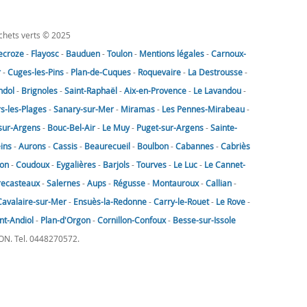
échets verts © 2025
lecroze
-
Flayosc
-
Bauduen
-
Toulon
-
Mentions légales
-
Carnoux-
r
-
Cuges-les-Pins
-
Plan-de-Cuques
-
Roquevaire
-
La Destrousse
-
ndol
-
Brignoles
-
Saint-Raphaël
-
Aix-en-Provence
-
Le Lavandou
-
rs-les-Plages
-
Sanary-sur-Mer
-
Miramas
-
Les Pennes-Mirabeau
-
sur-Argens
-
Bouc-Bel-Air
-
Le Muy
-
Puget-sur-Argens
-
Sainte-
eins
-
Aurons
-
Cassis
-
Beaurecueil
-
Boulbon
-
Cabannes
-
Cabriès
on
-
Coudoux
-
Eygalières
-
Barjols
-
Tourves
-
Le Luc
-
Le Cannet-
recasteaux
-
Salernes
-
Aups
-
Régusse
-
Montauroux
-
Callian
-
Cavalaire-sur-Mer
-
Ensuès-la-Redonne
-
Carry-le-Rouet
-
Le Rove
-
nt-Andiol
-
Plan-d'Orgon
-
Cornillon-Confoux
-
Besse-sur-Issole
LON. Tel. 0448270572.