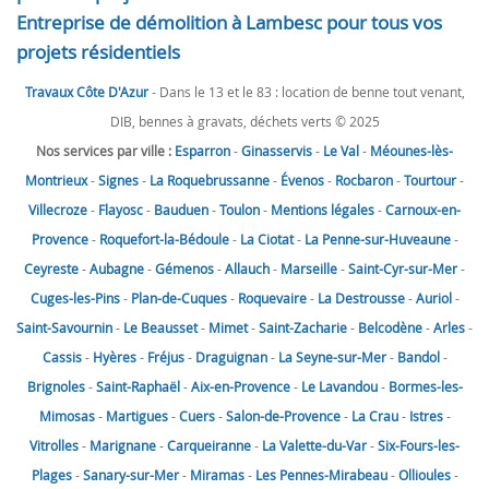
Entreprise de démolition à Lambesc pour tous vos
projets résidentiels
Travaux Côte D'Azur
- Dans le 13 et le 83 : location de benne tout venant,
DIB, bennes à gravats, déchets verts © 2025
Nos services par ville :
Esparron
-
Ginasservis
-
Le Val
-
Méounes-lès-
Montrieux
-
Signes
-
La Roquebrussanne
-
Évenos
-
Rocbaron
-
Tourtour
-
Villecroze
-
Flayosc
-
Bauduen
-
Toulon
-
Mentions légales
-
Carnoux-en-
Provence
-
Roquefort-la-Bédoule
-
La Ciotat
-
La Penne-sur-Huveaune
-
Ceyreste
-
Aubagne
-
Gémenos
-
Allauch
-
Marseille
-
Saint-Cyr-sur-Mer
-
Cuges-les-Pins
-
Plan-de-Cuques
-
Roquevaire
-
La Destrousse
-
Auriol
-
Saint-Savournin
-
Le Beausset
-
Mimet
-
Saint-Zacharie
-
Belcodène
-
Arles
-
Cassis
-
Hyères
-
Fréjus
-
Draguignan
-
La Seyne-sur-Mer
-
Bandol
-
Brignoles
-
Saint-Raphaël
-
Aix-en-Provence
-
Le Lavandou
-
Bormes-les-
Mimosas
-
Martigues
-
Cuers
-
Salon-de-Provence
-
La Crau
-
Istres
-
Vitrolles
-
Marignane
-
Carqueiranne
-
La Valette-du-Var
-
Six-Fours-les-
Plages
-
Sanary-sur-Mer
-
Miramas
-
Les Pennes-Mirabeau
-
Ollioules
-