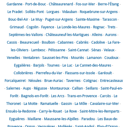
Gardanne
-
Port-de-Bouc
-
Châteaurenard
-
Fos-sur-Mer
-
Berre-l'Étang
-
Le Pradet
-
Solliès-Pont
-
Lorgues
-
Vidauban
-
Roquebrune-sur-Argens
-
Bouc-Bel-Air
-
Le Muy
-
Puget-sur-Argens
-
Sainte-Maxime
-
Tarascon
-
Grimaud
-
Cogolin
-
Fayence
-
La Londe-les-Maures
-
Rognac
-
Trets
-
Septèmes-les-Vallons
-
Châteauneuf-les-Martigues
-
Alleins
-
Aurons
-
Cassis
-
Beaurecueil
-
Boulbon
-
Cabannes
-
Cabriès
-
Cadolive
-
La Fare-
les-Oliviers
-
Lambesc
-
Pélissanne
-
Saint-Cannat
-
Sénas
-
Velaux
-
Venelles
-
Ventabren
-
Sausset-les-Pins
-
Mouriès
-
Lamanon
-
Coudoux
-
Eygalières
-
Barjols
-
Tourves
-
Le Luc
-
Le Cannet-des-Maures
-
Collobrières
-
Pierrefeu-du-Var
-
Flassans-sur-Issole
-
Garéoult
-
Forcalqueiret
-
Néoules
-
Brue-Auriac
-
Tavernes
-
Cotignac
-
Entrecasteaux
-
Salernes
-
Aups
-
Régusse
-
Montauroux
-
Callian
-
Seillans
-
Saint-Paul-en-
Forêt
-
Bagnols-en-Forêt
-
Les Arcs
-
Trans-en-Provence
-
Carcès
-
Le
Thoronet
-
La Motte
-
Ramatuelle
-
Gassin
-
La Môle
-
Cavalaire-sur-Mer
-
Ensuès-la-Redonne
-
Carry-le-Rouet
-
Le Rove
-
Saint-Mitre-les-Remparts
-
Eyguières
-
Maillane
-
Maussane-les-Alpilles
-
Paradou
-
Les Baux-de-
Provence
-
Orgon
-
Verquières
-
Mollégès
-
Saint-Andiol
-
Plan-d'Orgon
-