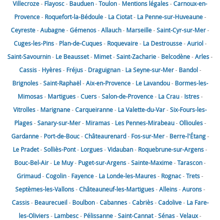
Villecroze
-
Flayosc
-
Bauduen
-
Toulon
-
Mentions légales
-
Carnoux-en-
Provence
-
Roquefort-la-Bédoule
-
La Ciotat
-
La Penne-sur-Huveaune
-
Ceyreste
-
Aubagne
-
Gémenos
-
Allauch
-
Marseille
-
Saint-Cyr-sur-Mer
-
Cuges-les-Pins
-
Plan-de-Cuques
-
Roquevaire
-
La Destrousse
-
Auriol
-
Saint-Savournin
-
Le Beausset
-
Mimet
-
Saint-Zacharie
-
Belcodène
-
Arles
-
Cassis
-
Hyères
-
Fréjus
-
Draguignan
-
La Seyne-sur-Mer
-
Bandol
-
Brignoles
-
Saint-Raphaël
-
Aix-en-Provence
-
Le Lavandou
-
Bormes-les-
Mimosas
-
Martigues
-
Cuers
-
Salon-de-Provence
-
La Crau
-
Istres
-
Vitrolles
-
Marignane
-
Carqueiranne
-
La Valette-du-Var
-
Six-Fours-les-
Plages
-
Sanary-sur-Mer
-
Miramas
-
Les Pennes-Mirabeau
-
Ollioules
-
Gardanne
-
Port-de-Bouc
-
Châteaurenard
-
Fos-sur-Mer
-
Berre-l'Étang
-
Le Pradet
-
Solliès-Pont
-
Lorgues
-
Vidauban
-
Roquebrune-sur-Argens
-
Bouc-Bel-Air
-
Le Muy
-
Puget-sur-Argens
-
Sainte-Maxime
-
Tarascon
-
Grimaud
-
Cogolin
-
Fayence
-
La Londe-les-Maures
-
Rognac
-
Trets
-
Septèmes-les-Vallons
-
Châteauneuf-les-Martigues
-
Alleins
-
Aurons
-
Cassis
-
Beaurecueil
-
Boulbon
-
Cabannes
-
Cabriès
-
Cadolive
-
La Fare-
les-Oliviers
-
Lambesc
-
Pélissanne
-
Saint-Cannat
-
Sénas
-
Velaux
-