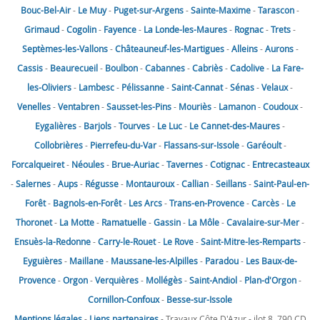
Bouc-Bel-Air
-
Le Muy
-
Puget-sur-Argens
-
Sainte-Maxime
-
Tarascon
-
Grimaud
-
Cogolin
-
Fayence
-
La Londe-les-Maures
-
Rognac
-
Trets
-
Septèmes-les-Vallons
-
Châteauneuf-les-Martigues
-
Alleins
-
Aurons
-
Cassis
-
Beaurecueil
-
Boulbon
-
Cabannes
-
Cabriès
-
Cadolive
-
La Fare-
les-Oliviers
-
Lambesc
-
Pélissanne
-
Saint-Cannat
-
Sénas
-
Velaux
-
Venelles
-
Ventabren
-
Sausset-les-Pins
-
Mouriès
-
Lamanon
-
Coudoux
-
Eygalières
-
Barjols
-
Tourves
-
Le Luc
-
Le Cannet-des-Maures
-
Collobrières
-
Pierrefeu-du-Var
-
Flassans-sur-Issole
-
Garéoult
-
Forcalqueiret
-
Néoules
-
Brue-Auriac
-
Tavernes
-
Cotignac
-
Entrecasteaux
-
Salernes
-
Aups
-
Régusse
-
Montauroux
-
Callian
-
Seillans
-
Saint-Paul-en-
Forêt
-
Bagnols-en-Forêt
-
Les Arcs
-
Trans-en-Provence
-
Carcès
-
Le
Thoronet
-
La Motte
-
Ramatuelle
-
Gassin
-
La Môle
-
Cavalaire-sur-Mer
-
Ensuès-la-Redonne
-
Carry-le-Rouet
-
Le Rove
-
Saint-Mitre-les-Remparts
-
Eyguières
-
Maillane
-
Maussane-les-Alpilles
-
Paradou
-
Les Baux-de-
Provence
-
Orgon
-
Verquières
-
Mollégès
-
Saint-Andiol
-
Plan-d'Orgon
-
Cornillon-Confoux
-
Besse-sur-Issole
Mentions légales
-
Liens partenaires
- Travaux Côte D'Azur - ilot 8, 790 CD