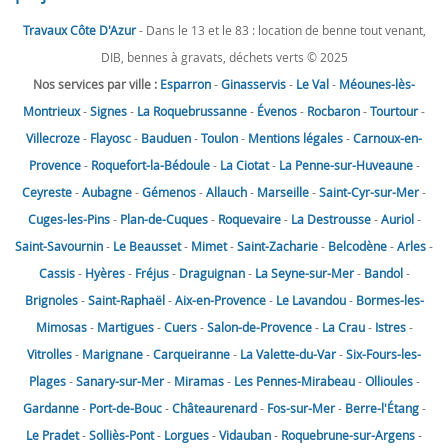
Travaux Côte D'Azur
- Dans le 13 et le 83 : location de benne tout venant,
DIB, bennes à gravats, déchets verts © 2025
Nos services par ville :
Esparron
-
Ginasservis
-
Le Val
-
Méounes-lès-
Montrieux
-
Signes
-
La Roquebrussanne
-
Évenos
-
Rocbaron
-
Tourtour
-
Villecroze
-
Flayosc
-
Bauduen
-
Toulon
-
Mentions légales
-
Carnoux-en-
Provence
-
Roquefort-la-Bédoule
-
La Ciotat
-
La Penne-sur-Huveaune
-
Ceyreste
-
Aubagne
-
Gémenos
-
Allauch
-
Marseille
-
Saint-Cyr-sur-Mer
-
Cuges-les-Pins
-
Plan-de-Cuques
-
Roquevaire
-
La Destrousse
-
Auriol
-
Saint-Savournin
-
Le Beausset
-
Mimet
-
Saint-Zacharie
-
Belcodène
-
Arles
-
Cassis
-
Hyères
-
Fréjus
-
Draguignan
-
La Seyne-sur-Mer
-
Bandol
-
Brignoles
-
Saint-Raphaël
-
Aix-en-Provence
-
Le Lavandou
-
Bormes-les-
Mimosas
-
Martigues
-
Cuers
-
Salon-de-Provence
-
La Crau
-
Istres
-
Vitrolles
-
Marignane
-
Carqueiranne
-
La Valette-du-Var
-
Six-Fours-les-
Plages
-
Sanary-sur-Mer
-
Miramas
-
Les Pennes-Mirabeau
-
Ollioules
-
Gardanne
-
Port-de-Bouc
-
Châteaurenard
-
Fos-sur-Mer
-
Berre-l'Étang
-
Le Pradet
-
Solliès-Pont
-
Lorgues
-
Vidauban
-
Roquebrune-sur-Argens
-