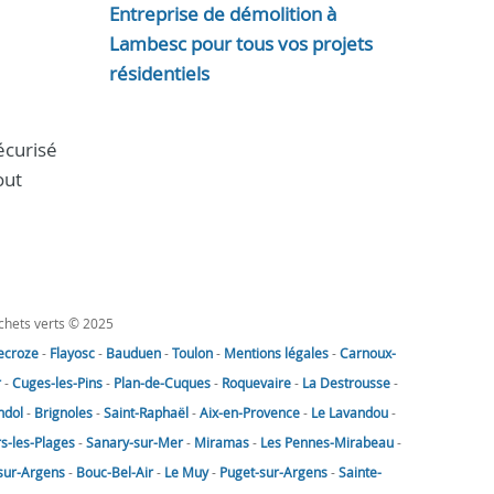
Entreprise de démolition à
Lambesc pour tous vos projets
résidentiels
écurisé
out
échets verts © 2025
lecroze
-
Flayosc
-
Bauduen
-
Toulon
-
Mentions légales
-
Carnoux-
r
-
Cuges-les-Pins
-
Plan-de-Cuques
-
Roquevaire
-
La Destrousse
-
ndol
-
Brignoles
-
Saint-Raphaël
-
Aix-en-Provence
-
Le Lavandou
-
rs-les-Plages
-
Sanary-sur-Mer
-
Miramas
-
Les Pennes-Mirabeau
-
sur-Argens
-
Bouc-Bel-Air
-
Le Muy
-
Puget-sur-Argens
-
Sainte-