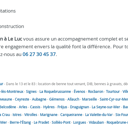
tations
onstruction
n à Le Luc
vous assure un accompagnement complet et s
tre engagement envers la qualité font la différence. Pour t
ez-nous au
06 27 30 45 37
.
ur
- Dans le 13 et le 83 : location de benne tout venant, DIB, bennes à gravats, d
lès-Montrieux
-
Signes
-
La Roquebrussanne
-
Évenos
-
Rocbaron
-
Tourtour
-
Vil
uveaune
-
Ceyreste
-
Aubagne
-
Gémenos
-
Allauch
-
Marseille
-
Saint-Cyr-sur-Me
Belcodène
-
Arles
-
Cassis
-
Hyères
-
Fréjus
-
Draguignan
-
La Seyne-sur-Mer
-
Ba
a Crau
-
Istres
-
Vitrolles
-
Marignane
-
Carqueiranne
-
La Valette-du-Var
-
Six-Fou
-Mer
-
Berre-l'Étang
-
Le Pradet
-
Solliès-Pont
-
Lorgues
-
Vidauban
-
Roquebrune-