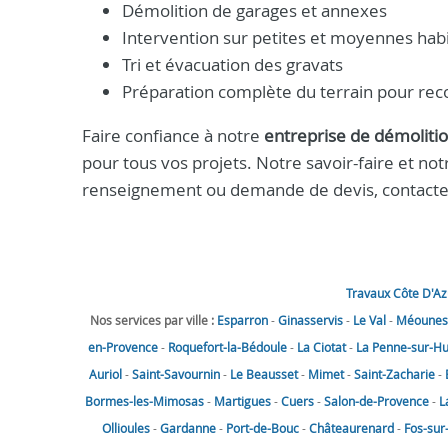
Démolition de garages et annexes
Intervention sur petites et moyennes habi
Tri et évacuation des gravats
Préparation complète du terrain pour rec
Faire confiance à notre
entreprise de démolitio
pour tous vos projets. Notre savoir-faire et no
renseignement ou demande de devis, contact
Travaux Côte D'Az
Nos services par ville :
Esparron
-
Ginasservis
-
Le Val
-
Méounes-
en-Provence
-
Roquefort-la-Bédoule
-
La Ciotat
-
La Penne-sur-H
Auriol
-
Saint-Savournin
-
Le Beausset
-
Mimet
-
Saint-Zacharie
-
Bormes-les-Mimosas
-
Martigues
-
Cuers
-
Salon-de-Provence
-
L
Ollioules
-
Gardanne
-
Port-de-Bouc
-
Châteaurenard
-
Fos-sur