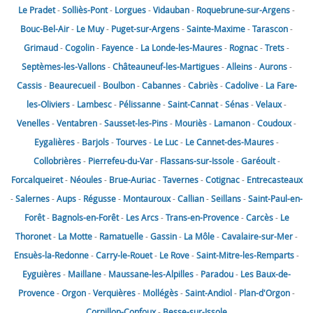
Le Pradet
-
Solliès-Pont
-
Lorgues
-
Vidauban
-
Roquebrune-sur-Argens
-
Bouc-Bel-Air
-
Le Muy
-
Puget-sur-Argens
-
Sainte-Maxime
-
Tarascon
-
Grimaud
-
Cogolin
-
Fayence
-
La Londe-les-Maures
-
Rognac
-
Trets
-
Septèmes-les-Vallons
-
Châteauneuf-les-Martigues
-
Alleins
-
Aurons
-
Cassis
-
Beaurecueil
-
Boulbon
-
Cabannes
-
Cabriès
-
Cadolive
-
La Fare-
les-Oliviers
-
Lambesc
-
Pélissanne
-
Saint-Cannat
-
Sénas
-
Velaux
-
Venelles
-
Ventabren
-
Sausset-les-Pins
-
Mouriès
-
Lamanon
-
Coudoux
-
Eygalières
-
Barjols
-
Tourves
-
Le Luc
-
Le Cannet-des-Maures
-
Collobrières
-
Pierrefeu-du-Var
-
Flassans-sur-Issole
-
Garéoult
-
Forcalqueiret
-
Néoules
-
Brue-Auriac
-
Tavernes
-
Cotignac
-
Entrecasteaux
-
Salernes
-
Aups
-
Régusse
-
Montauroux
-
Callian
-
Seillans
-
Saint-Paul-en-
Forêt
-
Bagnols-en-Forêt
-
Les Arcs
-
Trans-en-Provence
-
Carcès
-
Le
Thoronet
-
La Motte
-
Ramatuelle
-
Gassin
-
La Môle
-
Cavalaire-sur-Mer
-
Ensuès-la-Redonne
-
Carry-le-Rouet
-
Le Rove
-
Saint-Mitre-les-Remparts
-
Eyguières
-
Maillane
-
Maussane-les-Alpilles
-
Paradou
-
Les Baux-de-
Provence
-
Orgon
-
Verquières
-
Mollégès
-
Saint-Andiol
-
Plan-d'Orgon
-
Cornillon-Confoux
-
Besse-sur-Issole