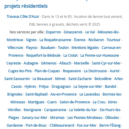
projets résidentiels
Travaux Côte D'Azur
- Dans le 13 et le 83 : location de benne tout venant,
DIB, bennes à gravats, déchets verts © 2025
Nos services par ville :
Esparron
-
Ginasservis
-
Le Val
-
Méounes-lès-
Montrieux
-
Signes
-
La Roquebrussanne
-
Évenos
-
Rocbaron
-
Tourtour
-
Villecroze
-
Flayosc
-
Bauduen
-
Toulon
-
Mentions légales
-
Carnoux-en-
Provence
-
Roquefort-la-Bédoule
-
La Ciotat
-
La Penne-sur-Huveaune
-
Ceyreste
-
Aubagne
-
Gémenos
-
Allauch
-
Marseille
-
Saint-Cyr-sur-Mer
-
Cuges-les-Pins
-
Plan-de-Cuques
-
Roquevaire
-
La Destrousse
-
Auriol
-
Saint-Savournin
-
Le Beausset
-
Mimet
-
Saint-Zacharie
-
Belcodène
-
Arles
-
Cassis
-
Hyères
-
Fréjus
-
Draguignan
-
La Seyne-sur-Mer
-
Bandol
-
Brignoles
-
Saint-Raphaël
-
Aix-en-Provence
-
Le Lavandou
-
Bormes-les-
Mimosas
-
Martigues
-
Cuers
-
Salon-de-Provence
-
La Crau
-
Istres
-
Vitrolles
-
Marignane
-
Carqueiranne
-
La Valette-du-Var
-
Six-Fours-les-
Plages
-
Sanary-sur-Mer
-
Miramas
-
Les Pennes-Mirabeau
-
Ollioules
-
Gardanne
-
Port-de-Bouc
-
Châteaurenard
-
Fos-sur-Mer
-
Berre-l'Étang
-