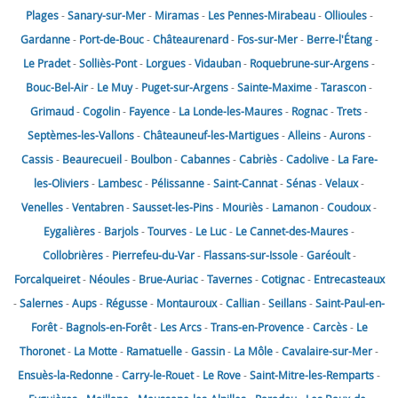
Plages
-
Sanary-sur-Mer
-
Miramas
-
Les Pennes-Mirabeau
-
Ollioules
-
Gardanne
-
Port-de-Bouc
-
Châteaurenard
-
Fos-sur-Mer
-
Berre-l'Étang
-
Le Pradet
-
Solliès-Pont
-
Lorgues
-
Vidauban
-
Roquebrune-sur-Argens
-
Bouc-Bel-Air
-
Le Muy
-
Puget-sur-Argens
-
Sainte-Maxime
-
Tarascon
-
Grimaud
-
Cogolin
-
Fayence
-
La Londe-les-Maures
-
Rognac
-
Trets
-
Septèmes-les-Vallons
-
Châteauneuf-les-Martigues
-
Alleins
-
Aurons
-
Cassis
-
Beaurecueil
-
Boulbon
-
Cabannes
-
Cabriès
-
Cadolive
-
La Fare-
les-Oliviers
-
Lambesc
-
Pélissanne
-
Saint-Cannat
-
Sénas
-
Velaux
-
Venelles
-
Ventabren
-
Sausset-les-Pins
-
Mouriès
-
Lamanon
-
Coudoux
-
Eygalières
-
Barjols
-
Tourves
-
Le Luc
-
Le Cannet-des-Maures
-
Collobrières
-
Pierrefeu-du-Var
-
Flassans-sur-Issole
-
Garéoult
-
Forcalqueiret
-
Néoules
-
Brue-Auriac
-
Tavernes
-
Cotignac
-
Entrecasteaux
-
Salernes
-
Aups
-
Régusse
-
Montauroux
-
Callian
-
Seillans
-
Saint-Paul-en-
Forêt
-
Bagnols-en-Forêt
-
Les Arcs
-
Trans-en-Provence
-
Carcès
-
Le
Thoronet
-
La Motte
-
Ramatuelle
-
Gassin
-
La Môle
-
Cavalaire-sur-Mer
-
Ensuès-la-Redonne
-
Carry-le-Rouet
-
Le Rove
-
Saint-Mitre-les-Remparts
-