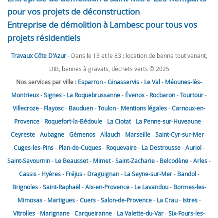
pour vos projets de déconstruction
Entreprise de démolition à Lambesc pour tous vos
projets résidentiels
Travaux Côte D'Azur
- Dans le 13 et le 83 : location de benne tout venant,
DIB, bennes à gravats, déchets verts © 2025
Nos services par ville :
Esparron
-
Ginasservis
-
Le Val
-
Méounes-lès-
Montrieux
-
Signes
-
La Roquebrussanne
-
Évenos
-
Rocbaron
-
Tourtour
-
Villecroze
-
Flayosc
-
Bauduen
-
Toulon
-
Mentions légales
-
Carnoux-en-
Provence
-
Roquefort-la-Bédoule
-
La Ciotat
-
La Penne-sur-Huveaune
-
Ceyreste
-
Aubagne
-
Gémenos
-
Allauch
-
Marseille
-
Saint-Cyr-sur-Mer
-
Cuges-les-Pins
-
Plan-de-Cuques
-
Roquevaire
-
La Destrousse
-
Auriol
-
Saint-Savournin
-
Le Beausset
-
Mimet
-
Saint-Zacharie
-
Belcodène
-
Arles
-
Cassis
-
Hyères
-
Fréjus
-
Draguignan
-
La Seyne-sur-Mer
-
Bandol
-
Brignoles
-
Saint-Raphaël
-
Aix-en-Provence
-
Le Lavandou
-
Bormes-les-
Mimosas
-
Martigues
-
Cuers
-
Salon-de-Provence
-
La Crau
-
Istres
-
Vitrolles
-
Marignane
-
Carqueiranne
-
La Valette-du-Var
-
Six-Fours-les-