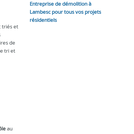
Entreprise de démolition à
Lambesc pour tous vos projets
résidentiels
 triés et
s
ires de
 tri et
ôle
au