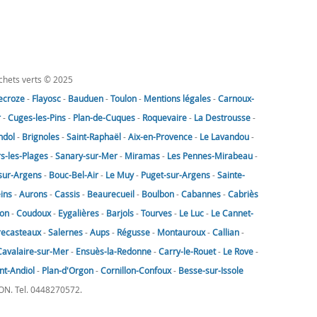
échets verts © 2025
lecroze
-
Flayosc
-
Bauduen
-
Toulon
-
Mentions légales
-
Carnoux-
r
-
Cuges-les-Pins
-
Plan-de-Cuques
-
Roquevaire
-
La Destrousse
-
ndol
-
Brignoles
-
Saint-Raphaël
-
Aix-en-Provence
-
Le Lavandou
-
rs-les-Plages
-
Sanary-sur-Mer
-
Miramas
-
Les Pennes-Mirabeau
-
sur-Argens
-
Bouc-Bel-Air
-
Le Muy
-
Puget-sur-Argens
-
Sainte-
eins
-
Aurons
-
Cassis
-
Beaurecueil
-
Boulbon
-
Cabannes
-
Cabriès
on
-
Coudoux
-
Eygalières
-
Barjols
-
Tourves
-
Le Luc
-
Le Cannet-
recasteaux
-
Salernes
-
Aups
-
Régusse
-
Montauroux
-
Callian
-
Cavalaire-sur-Mer
-
Ensuès-la-Redonne
-
Carry-le-Rouet
-
Le Rove
-
nt-Andiol
-
Plan-d'Orgon
-
Cornillon-Confoux
-
Besse-sur-Issole
LON. Tel. 0448270572.