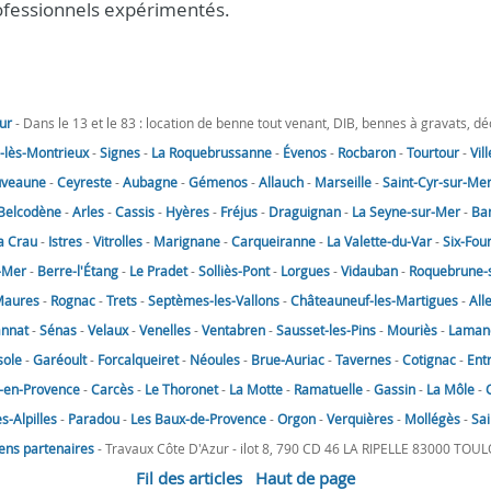
rofessionnels expérimentés.
ur
- Dans le 13 et le 83 : location de benne tout venant, DIB, bennes à gravats, d
lès-Montrieux
-
Signes
-
La Roquebrussanne
-
Évenos
-
Rocbaron
-
Tourtour
-
Vil
uveaune
-
Ceyreste
-
Aubagne
-
Gémenos
-
Allauch
-
Marseille
-
Saint-Cyr-sur-Me
Belcodène
-
Arles
-
Cassis
-
Hyères
-
Fréjus
-
Draguignan
-
La Seyne-sur-Mer
-
Ba
a Crau
-
Istres
-
Vitrolles
-
Marignane
-
Carqueiranne
-
La Valette-du-Var
-
Six-Fou
-Mer
-
Berre-l'Étang
-
Le Pradet
-
Solliès-Pont
-
Lorgues
-
Vidauban
-
Roquebrune-
Maures
-
Rognac
-
Trets
-
Septèmes-les-Vallons
-
Châteauneuf-les-Martigues
-
All
annat
-
Sénas
-
Velaux
-
Venelles
-
Ventabren
-
Sausset-les-Pins
-
Mouriès
-
Laman
sole
-
Garéoult
-
Forcalqueiret
-
Néoules
-
Brue-Auriac
-
Tavernes
-
Cotignac
-
Ent
-en-Provence
-
Carcès
-
Le Thoronet
-
La Motte
-
Ramatuelle
-
Gassin
-
La Môle
-
-Alpilles
-
Paradou
-
Les Baux-de-Provence
-
Orgon
-
Verquières
-
Mollégès
-
Sai
iens partenaires
- Travaux Côte D'Azur - ilot 8, 790 CD 46 LA RIPELLE 83000 TOU
Fil des articles
Haut de page