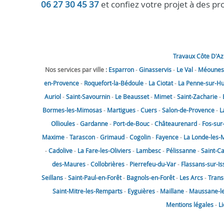
06 27 30 45 37
et confiez votre projet à des p
Travaux Côte D'Az
Nos services par ville :
Esparron
-
Ginasservis
-
Le Val
-
Méounes-
en-Provence
-
Roquefort-la-Bédoule
-
La Ciotat
-
La Penne-sur-H
Auriol
-
Saint-Savournin
-
Le Beausset
-
Mimet
-
Saint-Zacharie
-
Bormes-les-Mimosas
-
Martigues
-
Cuers
-
Salon-de-Provence
-
L
Ollioules
-
Gardanne
-
Port-de-Bouc
-
Châteaurenard
-
Fos-sur
Maxime
-
Tarascon
-
Grimaud
-
Cogolin
-
Fayence
-
La Londe-les-
-
Cadolive
-
La Fare-les-Oliviers
-
Lambesc
-
Pélissanne
-
Saint-C
des-Maures
-
Collobrières
-
Pierrefeu-du-Var
-
Flassans-sur-Is
Seillans
-
Saint-Paul-en-Forêt
-
Bagnols-en-Forêt
-
Les Arcs
-
Trans
Saint-Mitre-les-Remparts
-
Eyguières
-
Maillane
-
Maussane-les
Mentions légales
-
L