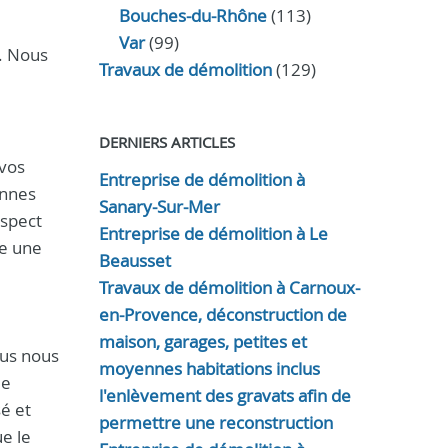
Bouches-du-Rhône
(113)
Var
(99)
. Nous
Travaux de démolition
(129)
DERNIERS ARTICLES
 vos
Entreprise de démolition à
ennes
Sanary-Sur-Mer
espect
Entreprise de démolition à Le
re une
Beausset
Travaux de démolition à Carnoux-
en-Provence, déconstruction de
maison, garages, petites et
ous nous
moyennes habitations inclus
ue
l'enlèvement des gravats afin de
sé et
permettre une reconstruction
ue le