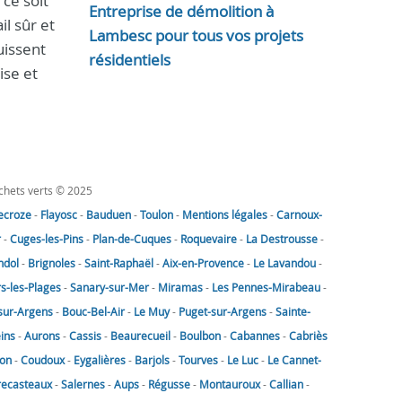
ce soit
Entreprise de démolition à
l sûr et
Lambesc pour tous vos projets
uissent
résidentiels
ise et
échets verts © 2025
lecroze
-
Flayosc
-
Bauduen
-
Toulon
-
Mentions légales
-
Carnoux-
r
-
Cuges-les-Pins
-
Plan-de-Cuques
-
Roquevaire
-
La Destrousse
-
ndol
-
Brignoles
-
Saint-Raphaël
-
Aix-en-Provence
-
Le Lavandou
-
rs-les-Plages
-
Sanary-sur-Mer
-
Miramas
-
Les Pennes-Mirabeau
-
sur-Argens
-
Bouc-Bel-Air
-
Le Muy
-
Puget-sur-Argens
-
Sainte-
eins
-
Aurons
-
Cassis
-
Beaurecueil
-
Boulbon
-
Cabannes
-
Cabriès
on
-
Coudoux
-
Eygalières
-
Barjols
-
Tourves
-
Le Luc
-
Le Cannet-
recasteaux
-
Salernes
-
Aups
-
Régusse
-
Montauroux
-
Callian
-