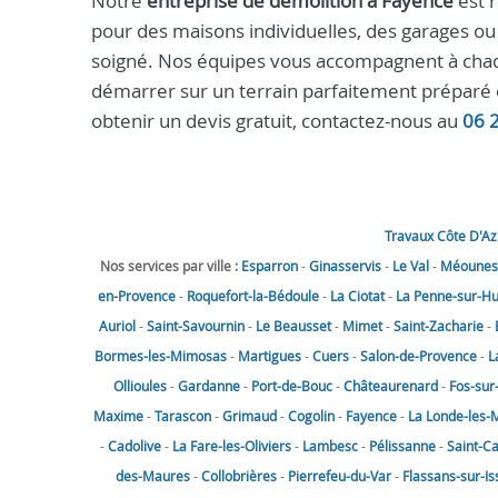
Notre
entreprise de démolition à Fayence
est r
pour des maisons individuelles, des garages ou 
soigné. Nos équipes vous accompagnent à chaqu
démarrer sur un terrain parfaitement préparé 
obtenir un devis gratuit, contactez-nous au
06 
Travaux Côte D'Az
Nos services par ville :
Esparron
-
Ginasservis
-
Le Val
-
Méounes-
en-Provence
-
Roquefort-la-Bédoule
-
La Ciotat
-
La Penne-sur-H
Auriol
-
Saint-Savournin
-
Le Beausset
-
Mimet
-
Saint-Zacharie
-
Bormes-les-Mimosas
-
Martigues
-
Cuers
-
Salon-de-Provence
-
L
Ollioules
-
Gardanne
-
Port-de-Bouc
-
Châteaurenard
-
Fos-sur
Maxime
-
Tarascon
-
Grimaud
-
Cogolin
-
Fayence
-
La Londe-les-
-
Cadolive
-
La Fare-les-Oliviers
-
Lambesc
-
Pélissanne
-
Saint-C
des-Maures
-
Collobrières
-
Pierrefeu-du-Var
-
Flassans-sur-Is