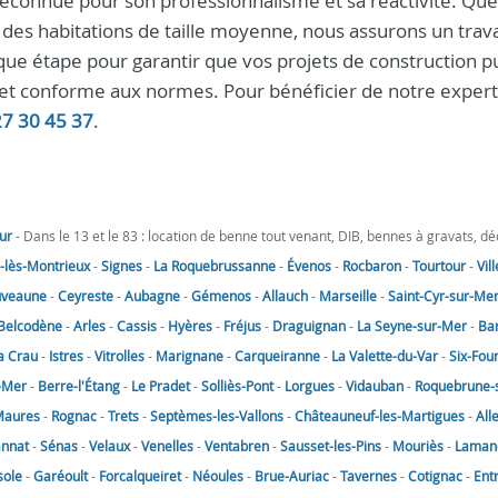
econnue pour son professionnalisme et sa réactivité. Que 
des habitations de taille moyenne, nous assurons un travai
e étape pour garantir que vos projets de construction p
et conforme aux normes. Pour bénéficier de notre expert
27 30 45 37
.
ur
- Dans le 13 et le 83 : location de benne tout venant, DIB, bennes à gravats, d
lès-Montrieux
-
Signes
-
La Roquebrussanne
-
Évenos
-
Rocbaron
-
Tourtour
-
Vil
uveaune
-
Ceyreste
-
Aubagne
-
Gémenos
-
Allauch
-
Marseille
-
Saint-Cyr-sur-Me
Belcodène
-
Arles
-
Cassis
-
Hyères
-
Fréjus
-
Draguignan
-
La Seyne-sur-Mer
-
Ba
a Crau
-
Istres
-
Vitrolles
-
Marignane
-
Carqueiranne
-
La Valette-du-Var
-
Six-Fou
-Mer
-
Berre-l'Étang
-
Le Pradet
-
Solliès-Pont
-
Lorgues
-
Vidauban
-
Roquebrune-
Maures
-
Rognac
-
Trets
-
Septèmes-les-Vallons
-
Châteauneuf-les-Martigues
-
All
annat
-
Sénas
-
Velaux
-
Venelles
-
Ventabren
-
Sausset-les-Pins
-
Mouriès
-
Laman
sole
-
Garéoult
-
Forcalqueiret
-
Néoules
-
Brue-Auriac
-
Tavernes
-
Cotignac
-
Ent