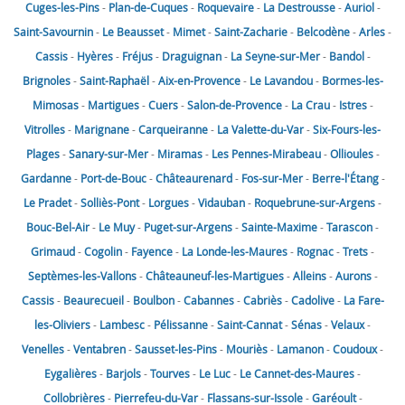
Cuges-les-Pins
-
Plan-de-Cuques
-
Roquevaire
-
La Destrousse
-
Auriol
-
Saint-Savournin
-
Le Beausset
-
Mimet
-
Saint-Zacharie
-
Belcodène
-
Arles
-
Cassis
-
Hyères
-
Fréjus
-
Draguignan
-
La Seyne-sur-Mer
-
Bandol
-
Brignoles
-
Saint-Raphaël
-
Aix-en-Provence
-
Le Lavandou
-
Bormes-les-
Mimosas
-
Martigues
-
Cuers
-
Salon-de-Provence
-
La Crau
-
Istres
-
Vitrolles
-
Marignane
-
Carqueiranne
-
La Valette-du-Var
-
Six-Fours-les-
Plages
-
Sanary-sur-Mer
-
Miramas
-
Les Pennes-Mirabeau
-
Ollioules
-
Gardanne
-
Port-de-Bouc
-
Châteaurenard
-
Fos-sur-Mer
-
Berre-l'Étang
-
Le Pradet
-
Solliès-Pont
-
Lorgues
-
Vidauban
-
Roquebrune-sur-Argens
-
Bouc-Bel-Air
-
Le Muy
-
Puget-sur-Argens
-
Sainte-Maxime
-
Tarascon
-
Grimaud
-
Cogolin
-
Fayence
-
La Londe-les-Maures
-
Rognac
-
Trets
-
Septèmes-les-Vallons
-
Châteauneuf-les-Martigues
-
Alleins
-
Aurons
-
Cassis
-
Beaurecueil
-
Boulbon
-
Cabannes
-
Cabriès
-
Cadolive
-
La Fare-
les-Oliviers
-
Lambesc
-
Pélissanne
-
Saint-Cannat
-
Sénas
-
Velaux
-
Venelles
-
Ventabren
-
Sausset-les-Pins
-
Mouriès
-
Lamanon
-
Coudoux
-
Eygalières
-
Barjols
-
Tourves
-
Le Luc
-
Le Cannet-des-Maures
-
Collobrières
-
Pierrefeu-du-Var
-
Flassans-sur-Issole
-
Garéoult
-