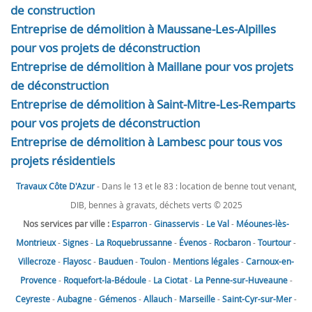
de construction
Entreprise de démolition à Maussane-Les-Alpilles
pour vos projets de déconstruction
Entreprise de démolition à Maillane pour vos projets
de déconstruction
Entreprise de démolition à Saint-Mitre-Les-Remparts
pour vos projets de déconstruction
Entreprise de démolition à Lambesc pour tous vos
projets résidentiels
Travaux Côte D'Azur
- Dans le 13 et le 83 : location de benne tout venant,
DIB, bennes à gravats, déchets verts © 2025
Nos services par ville :
Esparron
-
Ginasservis
-
Le Val
-
Méounes-lès-
Montrieux
-
Signes
-
La Roquebrussanne
-
Évenos
-
Rocbaron
-
Tourtour
-
Villecroze
-
Flayosc
-
Bauduen
-
Toulon
-
Mentions légales
-
Carnoux-en-
Provence
-
Roquefort-la-Bédoule
-
La Ciotat
-
La Penne-sur-Huveaune
-
Ceyreste
-
Aubagne
-
Gémenos
-
Allauch
-
Marseille
-
Saint-Cyr-sur-Mer
-