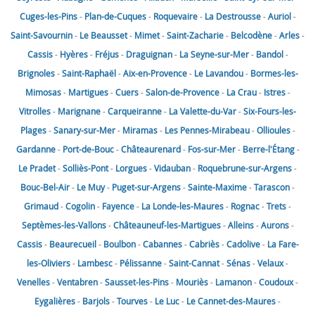
Cuges-les-Pins
-
Plan-de-Cuques
-
Roquevaire
-
La Destrousse
-
Auriol
-
Saint-Savournin
-
Le Beausset
-
Mimet
-
Saint-Zacharie
-
Belcodène
-
Arles
-
Cassis
-
Hyères
-
Fréjus
-
Draguignan
-
La Seyne-sur-Mer
-
Bandol
-
Brignoles
-
Saint-Raphaël
-
Aix-en-Provence
-
Le Lavandou
-
Bormes-les-
Mimosas
-
Martigues
-
Cuers
-
Salon-de-Provence
-
La Crau
-
Istres
-
Vitrolles
-
Marignane
-
Carqueiranne
-
La Valette-du-Var
-
Six-Fours-les-
Plages
-
Sanary-sur-Mer
-
Miramas
-
Les Pennes-Mirabeau
-
Ollioules
-
Gardanne
-
Port-de-Bouc
-
Châteaurenard
-
Fos-sur-Mer
-
Berre-l'Étang
-
Le Pradet
-
Solliès-Pont
-
Lorgues
-
Vidauban
-
Roquebrune-sur-Argens
-
Bouc-Bel-Air
-
Le Muy
-
Puget-sur-Argens
-
Sainte-Maxime
-
Tarascon
-
Grimaud
-
Cogolin
-
Fayence
-
La Londe-les-Maures
-
Rognac
-
Trets
-
Septèmes-les-Vallons
-
Châteauneuf-les-Martigues
-
Alleins
-
Aurons
-
Cassis
-
Beaurecueil
-
Boulbon
-
Cabannes
-
Cabriès
-
Cadolive
-
La Fare-
les-Oliviers
-
Lambesc
-
Pélissanne
-
Saint-Cannat
-
Sénas
-
Velaux
-
Venelles
-
Ventabren
-
Sausset-les-Pins
-
Mouriès
-
Lamanon
-
Coudoux
-
Eygalières
-
Barjols
-
Tourves
-
Le Luc
-
Le Cannet-des-Maures
-