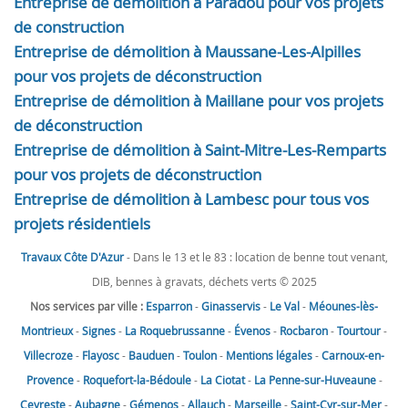
Entreprise de démolition à Paradou pour vos projets
de construction
Entreprise de démolition à Maussane-Les-Alpilles
pour vos projets de déconstruction
Entreprise de démolition à Maillane pour vos projets
de déconstruction
Entreprise de démolition à Saint-Mitre-Les-Remparts
pour vos projets de déconstruction
Entreprise de démolition à Lambesc pour tous vos
projets résidentiels
Travaux Côte D'Azur
- Dans le 13 et le 83 : location de benne tout venant,
DIB, bennes à gravats, déchets verts © 2025
Nos services par ville :
Esparron
-
Ginasservis
-
Le Val
-
Méounes-lès-
Montrieux
-
Signes
-
La Roquebrussanne
-
Évenos
-
Rocbaron
-
Tourtour
-
Villecroze
-
Flayosc
-
Bauduen
-
Toulon
-
Mentions légales
-
Carnoux-en-
Provence
-
Roquefort-la-Bédoule
-
La Ciotat
-
La Penne-sur-Huveaune
-
Ceyreste
-
Aubagne
-
Gémenos
-
Allauch
-
Marseille
-
Saint-Cyr-sur-Mer
-